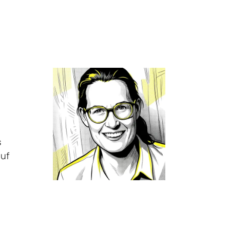
s
auf