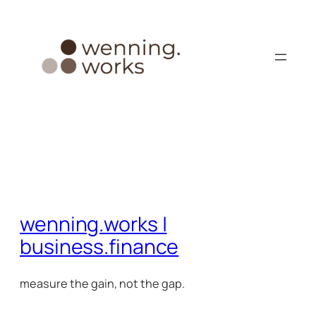
Zum
Inhalt
springen
wenning.works |
business.finance
measure the gain, not the gap.